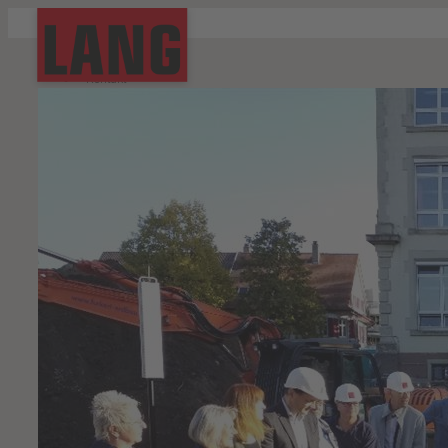
Start
Kontakt
Downloads
Aktuell
Impressum
Unternehmen
Datenschutz
Bauen mit LANG
Hinweisgebersystem
Ihr Kontakt zu uns
Suche
Gestern, heute, morgen
Was für uns zählt
Qualität und Zertifizierung
Nachhaltigkeit
Die REIF GRUPPE