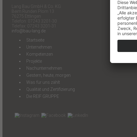
Lang Bau GmbH & Co. KG
Beim Runden Plom 13
76275 Ettlingen
Telefon: 07243 3201-30
Telefax: 07243 3201-31
info@bau-lang.de
Startseite
Unternehmen
Kompetenzen
Projekte
Nachunternehmen
Gestern, heute, morgen
Was für uns zählt
Qualität und Zertifizierung
Die REIF GRUPPE