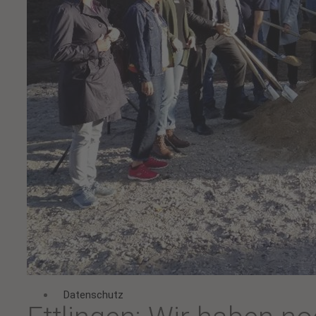
Kompetenzen
Projekte
Nachunternehmen
Karriere
Arbeiten bei LANG
Profis und Einsteiger
Ausbildung
Praktikum und Studium
Alle Stellenangebote
Downloads
Datenschutz