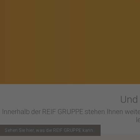
Und 
Innerhalb der REIF GRUPPE stehen Ihnen weit
l
Sehen Sie hier, was die REIF GRUPPE kann…