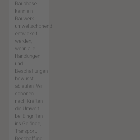
Bauphase
kann ein
Bauwerk
umweltschonend
entwickelt
werden,
wenn alle
Handlungen
und
Beschaffungen
bewusst
ablaufen. Wir
schonen
nach Kräften
die Umwelt
bei Eingriffen
ins Gelände,
Transport,
Beschaffung