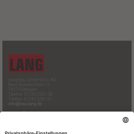
Lang Bau GmbH & Co. KG
Beim Runden Plom 13
76275 Ettlingen
Telefon: 07243 3201-30
Telefax: 07243 3201-31
info@bau-lang.de
Startseite
Unternehmen
Kompetenzen
Projekte