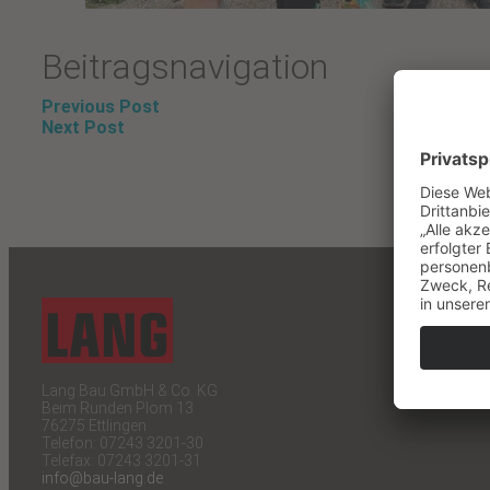
Beitragsnavigation
Previous Post
Next Post
Lang Bau GmbH & Co. KG
Beim Runden Plom 13
76275 Ettlingen
Telefon: 07243 3201-30
Telefax: 07243 3201-31
info@bau-lang.de