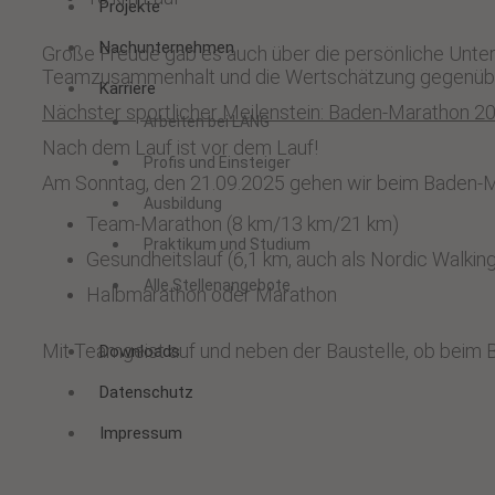
Projekte
Nachunternehmen
Große Freude gab es auch über die persönliche Unter
Teamzusammenhalt und die Wertschätzung gegenüber
Karriere
Nächster sportlicher Meilenstein: Baden-Marathon 2
Arbeiten bei LANG
Nach dem Lauf ist vor dem Lauf!
Profis und Einsteiger
Am Sonntag, den 21.09.2025 gehen wir beim Baden-Mar
Ausbildung
Team-Marathon (8 km/13 km/21 km)
Praktikum und Studium
Gesundheitslauf (6,1 km, auch als Nordic Walkin
Alle Stellenangebote
Halbmarathon oder Marathon
Mit Teamgeist auf und neben der Baustelle, ob beim 
Downloads
Datenschutz
Impressum