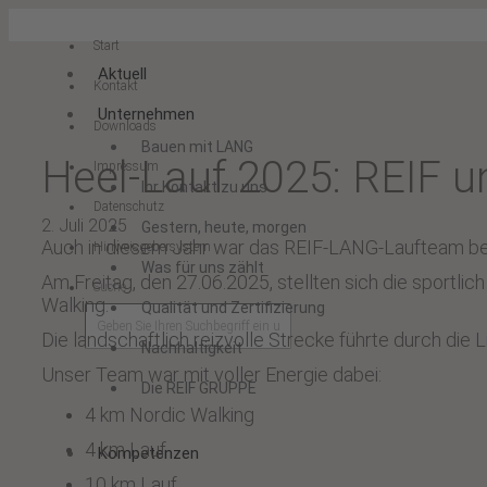
Start
Aktuell
Kontakt
Unternehmen
Downloads
Bauen mit LANG
Heel-Lauf 2025: REIF 
Impressum
Ihr Kontakt zu uns
Datenschutz
2. Juli 2025
Gestern, heute, morgen
Auch in diesem Jahr war das REIF-LANG-Laufteam bei
Hinweisgebersystem
Was für uns zählt
Am Freitag, den 27.06.2025, stellten sich die sportli
Suche
Walking.
Qualität und Zertifizierung
Die landschaftlich reizvolle Strecke führte durch die 
Nachhaltigkeit
Unser Team war mit voller Energie dabei:
Die REIF GRUPPE
4 km Nordic Walking
4 km Lauf
Kompetenzen
10 km Lauf