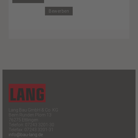
Bewerben
Lang Bau GmbH & Co. KG
Beim Runden Plom 13
76275 Ettlingen
Telefon: 07243 3201-30
Telefax: 07243 3201-31
info@bau-lang.de