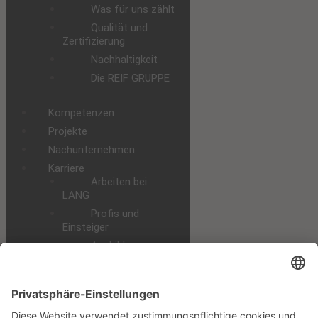
Was für uns zählt
Qualität und
Zertifizierung
Nachhaltigkeit
Die REIF GRUPPE
Kompetenzen
Projekte
Nachunternehmen
Karriere
Arbeiten bei
LANG
Profis und
Einsteiger
Ausbildung
Praktikum und
Studium
Alle
Stellenangebote