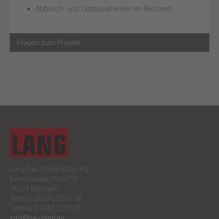
Abbruch- und Umbauarbeiten im Bestand
Fragen zum Projekt
Lang Bau GmbH & Co. KG
Beim Runden Plom 13
76275 Ettlingen
Telefon: 07243 3201-30
Telefax: 07243 3201-31
info@bau-lang.de