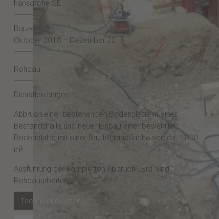
hansgrohe SE
Bauzeit:
Oktober 2018 – Dezember 2018
Rohbau
Dienstleistungen
Abbruch einer bestehenden Bodenplatte in einer
Bestandshalle und neuer Einbau einer bewehrten
Bodenplatte mit einer Bruttogrundfläche von ca. 1.800
m².
Ausführung der kompletten Abbruch-, Erd- und
Rohbauarbeiten.
Technische Daten