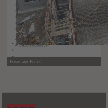
Gründung auf Bohrpfählen
Erdbau mit Spezialtiefbauarbeiten (Verbau)
Lieferbeton: 1.200 m³
Bewehrungsstahl: ca. 350 t
Ausführung Wände und Decken in
Halbfertigteilbauweise
Elektroeinlegearbeiten
Blitzschutzanlage
Fragen zum Projekt