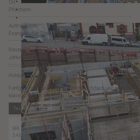
Ort:
Pforzheim
Auftraggeber:
Evangelischer Diakonissenverein Siloah
Bauzeit:
Januar 2024 - Oktober 2024
Rohbau
Fünfgeschossiger Massivbau mit Flachdach und einer
klassischen Lochfassade.
Technische Daten
BRI: ca. 17.800 m³ verteilt auf fünf Geschosse mit insg.
5.450 m² Bruttogeschossfläche