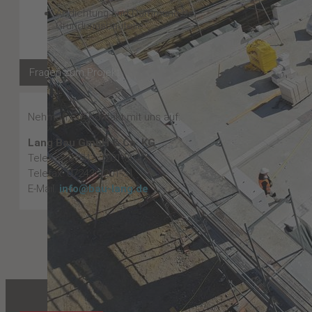
Abdichtung und Dämmung der
Gründungsbauteile
Fragen zum Projekt
Nehmen Sie Kontakt mit uns auf:
Lang Bau GmbH & Co. KG
Telefon: 07243 3201-30
Telefax: 07243 3201-31
E-Mail:
info@bau-lang.de