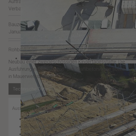
Auftraggeber:
Verbandsgemeindeverwaltung Römerberg-Dudenhofen
Bauzeit:
Januar 2025 - Juni 2025
Rohbau
Neubau einer zweigeschossigen Kindertagesstätte. Die
Ausführung efolgt in Beton- und Stahlbetonweise sowie
in Mauerwerksbauweise.
Technische Daten
Ausführung folgender Leistungen:
Komplette Erd- und Entwässerungskanalarbeiten
Beton- udn Stahlbetonarbeiten
Mauerwerksarbeiten