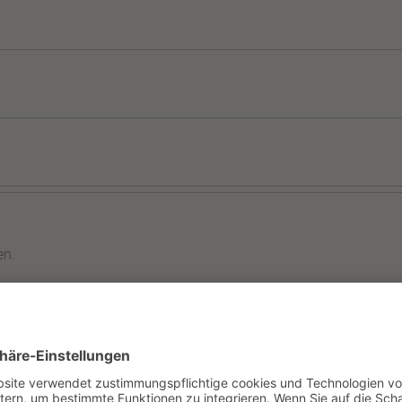
en.
tigteillösungen.