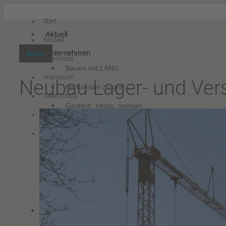
Start
Aktuell
Kontakt
Unternehmen
Back
Downloads
Bauen mit LANG
Impressum
Neubau Lager- und Ver
Ihr Kontakt zu uns
Datenschutz
Gestern, heute, morgen
Hinweisgebersystem
Was für uns zählt
Suche
Qualität und Zertifizierung
Nachhaltigkeit
Die REIF GRUPPE
Kompetenzen