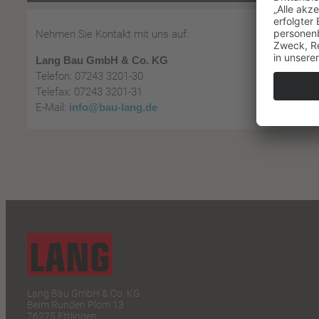
Nehmen Sie Kontakt mit uns auf:
Lang Bau GmbH & Co. KG
Telefon: 07243 3201-30
Telefax: 07243 3201-31
E-Mail:
info@bau-lang.de
Lang Bau GmbH & Co. KG
Beim Runden Plom 13
76275 Ettlingen