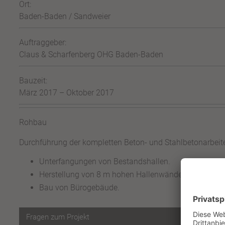
Ort:
Baden-Baden / Sandweier
Auftraggeber:
Claus & Scharfenberg OHG Baden-Baden
Bauzeit:
März 2017 – Oktober 2017
Rohbau
Durchführung der kompletten Beton- und Stahlbetonarbeit
Unterfangungen von Bestandshallen.
Herstellung von 8 m hohen Hallenwänden mit Halbfer
Bau von Bürogebäude.
Fragen zum Projekt