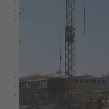
Projekte
Nachunternehmen
Karriere
Arbeiten bei LANG
Profis und Einsteiger
Ausbildung
Praktikum und Studium
Alle Stellenangebote
Downloads
Datenschutz
Impressum