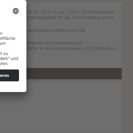
. 340 m², L= 25 m, B= 16 m, H= ca. 12,5 m. Die Fundamente
agerte Stahlbetonbodenplatte für die Solebereitung wird in
den. Im Technikgebäude befinden sich die
ie Halbfertigteilwänden mit Dämmung und
en 5 bis 9 m Höhe. In den Außenanlagen sind Stellflächen
den.