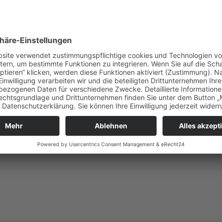
betonbauteilen und Stahlbetonfertigteilen erstellt. Grundfläche ca
enstützen als Fertigteile ausgeführt. Die vor der Salzhalle vorgel
,7 x 15,5 m, besteht aus Stahlbetonbodenplatte und Ortbetonwän
sorgung.
erwaltung besteht aus Stahlbetonbodenplatte, Ortbetonwänden sow
omplexes betragen ca. 77 x 43 m. Die Gebäudehöhe beträgt zwisch
egriert. Sie bestehen aus Stahlbetonbodenplatte und Ortbetonwän