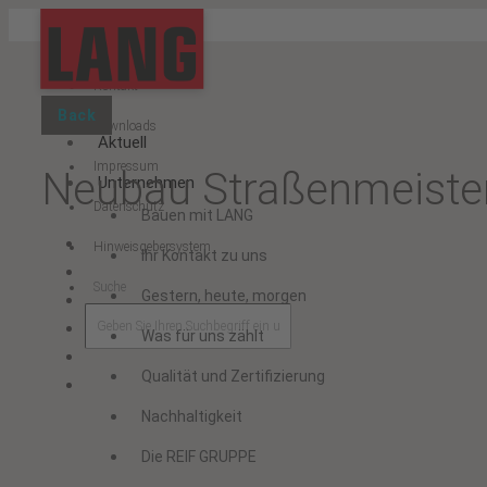
Start
Kontakt
Back
Downloads
Aktuell
Impressum
Neubau Straßenmeistere
Unternehmen
Datenschutz
Bauen mit LANG
Hinweisgebersystem
Ihr Kontakt zu uns
Suche
Gestern, heute, morgen
Was für uns zählt
Qualität und Zertifizierung
Nachhaltigkeit
Die REIF GRUPPE