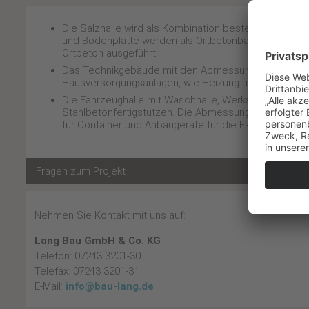
Die Salzhalle wird als Kombination bestehend aus Ort
und Bodenplatte werden als Ortbetonbauteile, die Hall
Ortbeton ausgeführt.
Das Technikgebäude mit den Abmessungen L/B= ca. 6
Hausversorgungsanlagen, wie Heizung und Stromver
Die Fahrzeughalle mit Waschhalle, Werkstatt und V
Stahlbetonfertigstützen. Die Abmessung des Hallenk
für Container und Anbaugeräte für die Fahrzeuge int
Fragen zum Projekt
Nehmen Sie Kontakt mit uns auf:
Lang Bau GmbH & Co. KG
Telefon: 07243 3201-30
Telefax: 07243 3201-31
E-Mail:
info@bau-lang.de