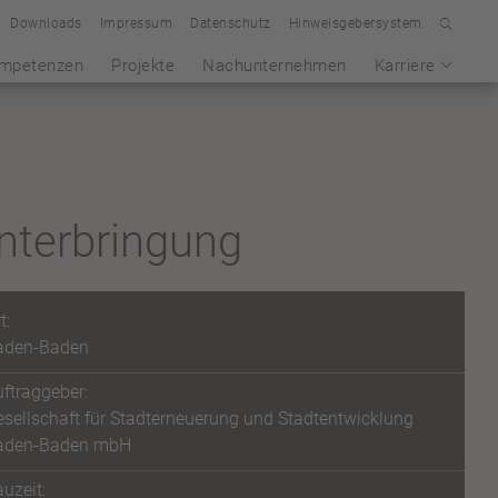
Downloads
Impressum
Datenschutz
Hinweisgebersystem
mpetenzen
Projekte
Nachunternehmen
Karriere
nterbringung
t:
aden-Baden
ftraggeber:
sellschaft für Stadterneuerung und Stadtentwicklung
aden-Baden mbH
uzeit: