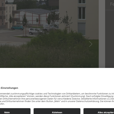
F
Sc
R