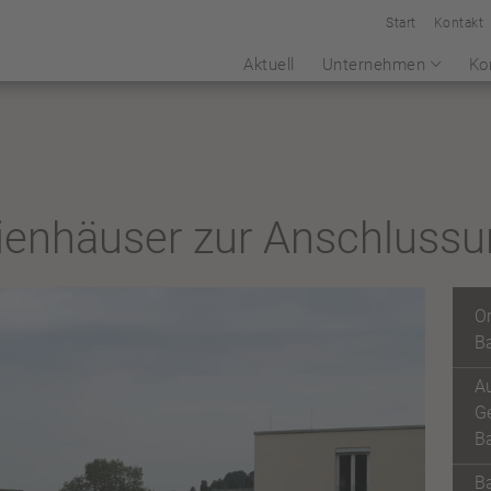
Start
Kontakt
Aktuell
Unternehmen
Ko
ienhäuser zur Anschlussu
Or
B
Au
Ge
B
Ba