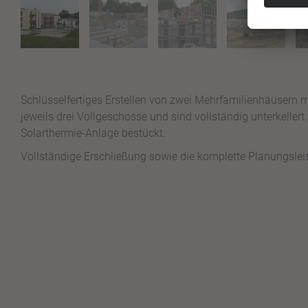
Schlüsselfertiges Erstellen von zwei Mehrfamilienhäusern
jeweils drei Vollgeschosse und sind vollständig unterkeller
Solarthermie-Anlage bestückt.
Vollständige Erschließung sowie die komplette Planungslei