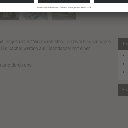
 mit insgesamt 42 Wohneinheiten. Die zwei Häuser haben
Te
t. Die Dächer werden als Flachdächer mit einer
stung durch uns.
Fr