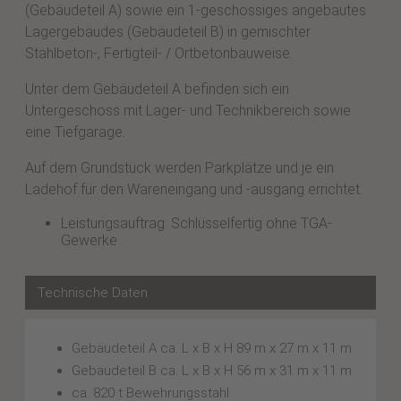
(Gebäudeteil A) sowie ein 1-geschossiges angebautes
Lagergebäudes (Gebäudeteil B) in gemischter
Stahlbeton-, Fertigteil- / Ortbetonbauweise.
Unter dem Gebäudeteil A befinden sich ein
Untergeschoss mit Lager- und Technikbereich sowie
eine Tiefgarage.
Auf dem Grundstück werden Parkplätze und je ein
Ladehof für den Wareneingang und -ausgang errichtet.
Leistungsauftrag: Schlüsselfertig ohne TGA-
Gewerke
Technische Daten
Gebäudeteil A ca. L x B x H 89 m x 27 m x 11 m
Gebäudeteil B ca. L x B x H 56 m x 31 m x 11 m
ca. 820 t Bewehrungsstahl