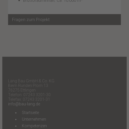
Bruttorauminhalt: ca. 10.000 m³
Fragen zum Projekt
Lang Bau GmbH & Co. KG
Beim Runden Plom 13
76275 Ettlingen
Telefon: 07243 3201-30
Telefax: 07243 3201-31
info@bau-lang.de
Startseite
Unternehmen
Kompetenzen