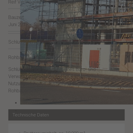
Reif Vermögensverwaltung GmbH & Co. KG
Bauzeit:
Juni 2018 – Sommer 2019
Schlüsselfertigbau
Rohbau
Schlüsselfertige Erstellung eines Büro- und
Verwaltungsgebäudes mit unterschiedlichen
Nutzungseinheiten. Ausführung sämtlicher
Rohbauarbeiten.
Technische Daten