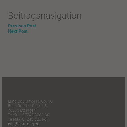
Beitragsnavigation
Previous Post
Next Post
Lang Bau GmbH & Co. KG
Beim Runden Plom 13
76275 Ettlingen
Telefon: 07243 3201-30
Telefax: 07243 3201-31
info@bau-lang.de