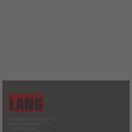
Lang Bau GmbH & Co. KG
Beim Runden Plom 13
76275 Ettlingen