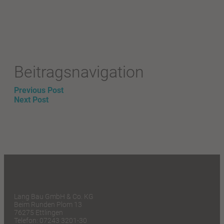
Beitragsnavigation
Previous Post
Next Post
Lang Bau GmbH & Co. KG
Beim Runden Plom 13
76275 Ettlingen
Telefon: 07243 3201-30