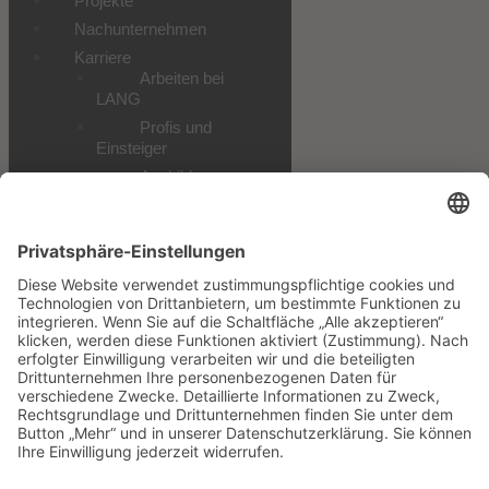
Projekte
Nachunternehmen
Karriere
Arbeiten bei
LANG
Profis und
Einsteiger
Ausbildung
Praktikum und
Studium
Alle
Stellenangebote
Downloads
Datenschutz
Impressum