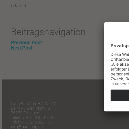
erfahren.
Beitragsnavigation
Previous Post
Next Post
Lang Bau GmbH & Co. KG
Beim Runden Plom 13
76275 Ettlingen
Telefon: 07243 3201-30
Telefax: 07243 3201-31
info@bau-lang.de