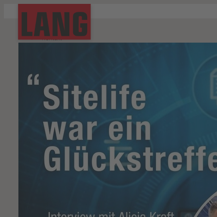
Start
Kontakt
Downloads
Aktuell
Impressum
Unternehmen
Datenschutz
Bauen mit LANG
Hinweisgebersystem
Ihr Kontakt zu uns
Suche
Gestern, heute, morgen
Was für uns zählt
Qualität und Zertifizierung
Nachhaltigkeit
Die REIF GRUPPE