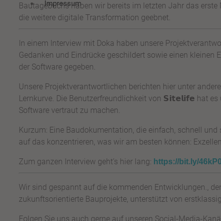
Impressum
Bautagebuchs haben wir bereits im letzten Jahr das erste 
die weitere digitale Transformation geebnet.
In einem Interview mit Doka haben unsere Projektverantwor
Gedanken und Eindrücke geschildert sowie einen kleinen 
der Software gegeben.
Unsere Projektverantwortlichen berichten hier unter ande
Lernkurve. Die Benutzerfreundlichkeit von 𝗦𝗶𝘁𝗲𝗹𝗶𝗳𝗲 hat 
Software vertraut zu machen.
Kurzum: Eine Baudokumentation, die einfach, schnell und 
auf das konzentrieren, was wir am besten können: Exzellen
Zum ganzen Interview geht’s hier lang:
https://bit.ly/46k
Wir sind gespannt auf die kommenden Entwicklungen., de
zukunftsorientierte Bauprojekte, unterstützt von erstklass
Folgen Sie uns auch gerne auf unseren Social-Media-Kanä