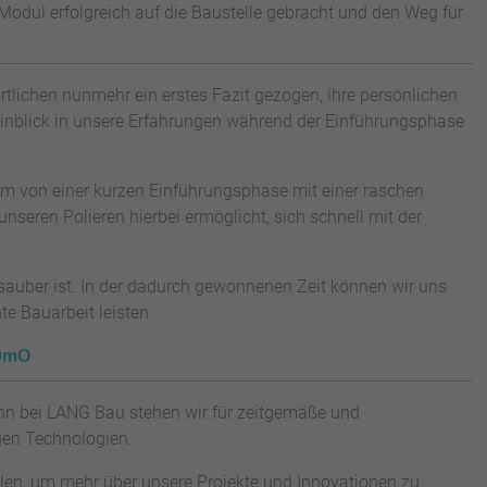
Modul erfolgreich auf die Baustelle gebracht und den Weg für
tlichen nunmehr ein erstes Fazit gezogen, ihre persönlichen
Einblick in unsere Erfahrungen während der Einführungsphase
rem von einer kurzen Einführungsphase mit einer raschen
es unseren Polieren hierbei ermöglicht, sich schnell mit der
sauber ist. In der dadurch gewonnenen Zeit können wir uns
te Bauarbeit leisten
P0mO
nn bei LANG Bau stehen wir für zeitgemäße und
igen Technologien.
len, um mehr über unsere Projekte und Innovationen zu