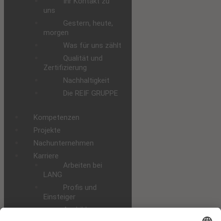
Ihr Kontakt zu
uns
Gestern, heute,
morgen
Was für uns zählt
Qualität und
Zertifizierung
Nachhaltigkeit
Die REIF GRUPPE
Kompetenzen
Projekte
Nachunternehmen
Karriere
Arbeiten bei
LANG
Profis und
Einsteiger
Ausbildung