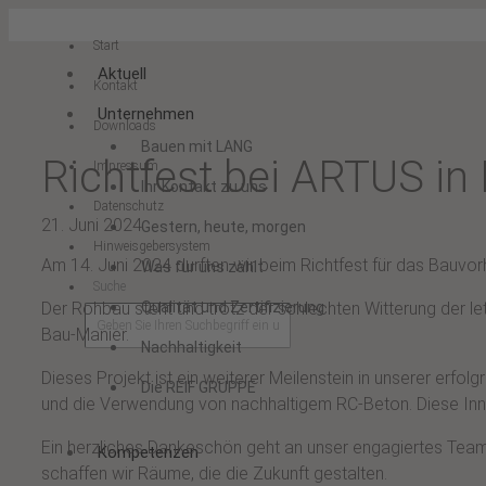
Start
Aktuell
Kontakt
Unternehmen
Downloads
Bauen mit LANG
Richtfest bei ARTUS i
Impressum
Ihr Kontakt zu uns
Datenschutz
21. Juni 2024
Gestern, heute, morgen
Hinweisgebersystem
Am 14. Juni 2024 durften wir beim Richtfest für das Bauvo
Was für uns zählt
Suche
Qualität und Zertifizierung
Der Rohbau steht und trotz der schlechten Witterung der
Bau-Manier.
Nachhaltigkeit
Dieses Projekt ist ein weiterer Meilenstein in unserer erf
Die REIF GRUPPE
und die Verwendung von nachhaltigem RC-Beton. Diese Inno
Ein herzliches Dankeschön geht an unser engagiertes Team
Kompetenzen
schaffen wir Räume, die die Zukunft gestalten.