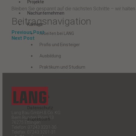
Projekte
Bleiben Sie gespannt auf die nächsten Schritte – wir halte
Nachunternehmen
Beitragsnavigation
Karriere
Previous Post
Arbeiten bei LANG
Next Post
Profis und Einsteiger
Ausbildung
Praktikum und Studium
Alle Stellenangebote
Downloads
Datenschutz
Lang Bau GmbH & Co. KG
Beim Runden Plom 13
Impressum
76275 Ettlingen
Telefon: 07243 3201-30
Telefax: 07243 3201-31