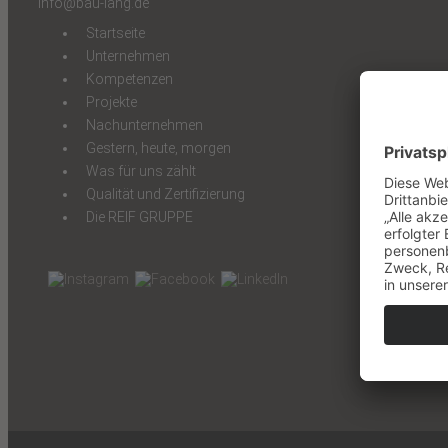
info@bau-lang.de
Startseite
Unternehmen
Kompetenzen
Projekte
Nachunternehmen
Gestern, heute, morgen
Was für uns zählt
Qualität und Zertifizierung
Die REIF GRUPPE