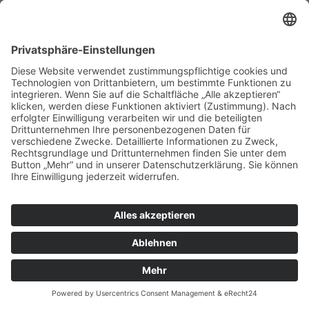
Stuttgart
Schlüsselfertigbau
Neubau Tiefgarage Block J
– Rohbauarbeiten mit TG-
Beschichtung
Heilbronn
Rohbau
Neubau Sporthalle+ im
Bürgerpark
Lahr
Rohbau
Nationalpark
Schwarzwald: Neubau
Besucher- und