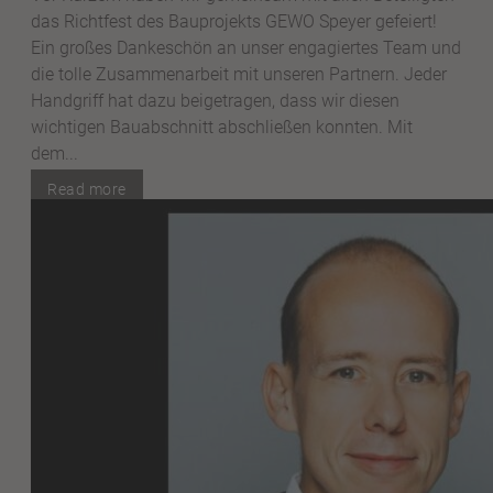
das Richtfest des Bauprojekts GEWO Speyer gefeiert!
Ein großes Dankeschön an unser engagiertes Team und
die tolle Zusammenarbeit mit unseren Partnern. Jeder
Handgriff hat dazu beigetragen, dass wir diesen
wichtigen Bauabschnitt abschließen konnten. Mit
dem...
Read more